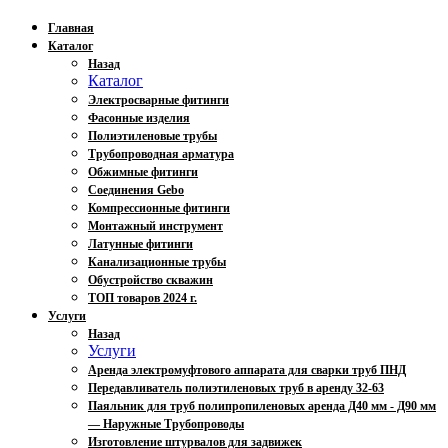
Главная
Каталог
Назад
Каталог
Электросварные фитинги
Фасонные изделия
Полиэтиленовые трубы
Трубопроводная арматура
Обжимные фитинги
Соединения Gebo
Компрессионные фитинги
Монтажный инструмент
Латунные фитинги
Канализационные трубы
Обустройство скважин
ТОП товаров 2024 г.
Услуги
Назад
Услуги
Аренда электромуфтового аппарата для сварки труб ПНД
Передавливатель полиэтиленовых труб в аренду 32-63
Паяльник для труб полипропиленовых аренда Д40 мм - Д90 мм
— Наружные Трубопроводы
Изготовление штурвалов для задвижек