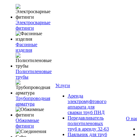
Электросварные
фитинги
Фасонные
изделия
Полиэтиленовые
трубы
Услуги
Аренда
Трубопроводная
электромуфтового
арматура
аппарата для
сварки труб ПНД
Передавливатель
О на
Обжимные
полиэтиленовых
фитинги
труб в аренду 32-63
Паяльник для труб