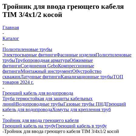
Тройник для ввода греющего кабеля
TIM 3/4x1/2 косой
Главная
-
Каталог
-
Полиэтиленовые трубы
Электросварные фитинги
Фасонные изделия
Полиэтиленовые
трубы
Трубопроводная арматура
Обжимные
фитинги
Соединения Gebo
Компрессионные
фитинги
Монтажный инструмент
Обустройство
скважин
Латунные фитинги
Канализационные трубы
ТОП
товаров 2024 г.
-
Греющий кабель для водопровода
Труба термостойкая для защиты кабельных
линий
Водопроводные трубы
Газовые трубы ПНД
Греющий
кабель для водопровода
Хомуты для крепления труб
-
Тройник для ввода греющего кабеля
Греющий кабель на трубу
Греющий кабель в трубу
-
Тройник для ввода греющего кабеля TIM 3/4x1/2 косой