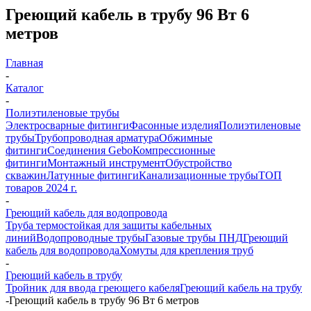
Греющий кабель в трубу 96 Вт 6
метров
Главная
-
Каталог
-
Полиэтиленовые трубы
Электросварные фитинги
Фасонные изделия
Полиэтиленовые
трубы
Трубопроводная арматура
Обжимные
фитинги
Соединения Gebo
Компрессионные
фитинги
Монтажный инструмент
Обустройство
скважин
Латунные фитинги
Канализационные трубы
ТОП
товаров 2024 г.
-
Греющий кабель для водопровода
Труба термостойкая для защиты кабельных
линий
Водопроводные трубы
Газовые трубы ПНД
Греющий
кабель для водопровода
Хомуты для крепления труб
-
Греющий кабель в трубу
Тройник для ввода греющего кабеля
Греющий кабель на трубу
-
Греющий кабель в трубу 96 Вт 6 метров