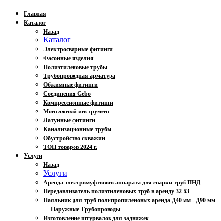
Главная
Каталог
Назад
Каталог
Электросварные фитинги
Фасонные изделия
Полиэтиленовые трубы
Трубопроводная арматура
Обжимные фитинги
Соединения Gebo
Компрессионные фитинги
Монтажный инструмент
Латунные фитинги
Канализационные трубы
Обустройство скважин
ТОП товаров 2024 г.
Услуги
Назад
Услуги
Аренда электромуфтового аппарата для сварки труб ПНД
Передавливатель полиэтиленовых труб в аренду 32-63
Паяльник для труб полипропиленовых аренда Д40 мм - Д90 мм
— Наружные Трубопроводы
Изготовление штурвалов для задвижек