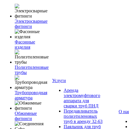
Электросварные
фитинги
Фасонные
изделия
Полиэтиленовые
трубы
Услуги
Аренда
Трубопроводная
электромуфтового
арматура
аппарата для
сварки труб ПНД
Передавливатель
О на
Обжимные
полиэтиленовых
фитинги
труб в аренду 32-63
Паяльник для труб