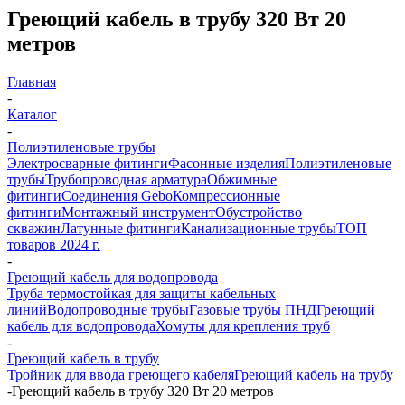
Греющий кабель в трубу 320 Вт 20
метров
Главная
-
Каталог
-
Полиэтиленовые трубы
Электросварные фитинги
Фасонные изделия
Полиэтиленовые
трубы
Трубопроводная арматура
Обжимные
фитинги
Соединения Gebo
Компрессионные
фитинги
Монтажный инструмент
Обустройство
скважин
Латунные фитинги
Канализационные трубы
ТОП
товаров 2024 г.
-
Греющий кабель для водопровода
Труба термостойкая для защиты кабельных
линий
Водопроводные трубы
Газовые трубы ПНД
Греющий
кабель для водопровода
Хомуты для крепления труб
-
Греющий кабель в трубу
Тройник для ввода греющего кабеля
Греющий кабель на трубу
-
Греющий кабель в трубу 320 Вт 20 метров