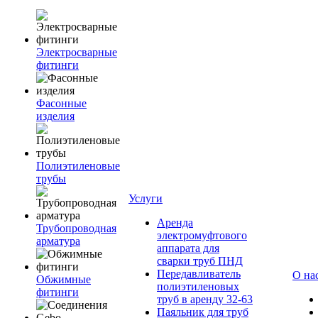
Электросварные
фитинги
Фасонные
изделия
Полиэтиленовые
трубы
Услуги
Аренда
Трубопроводная
электромуфтового
арматура
аппарата для
сварки труб ПНД
Передавливатель
О на
Обжимные
полиэтиленовых
фитинги
труб в аренду 32-63
Паяльник для труб