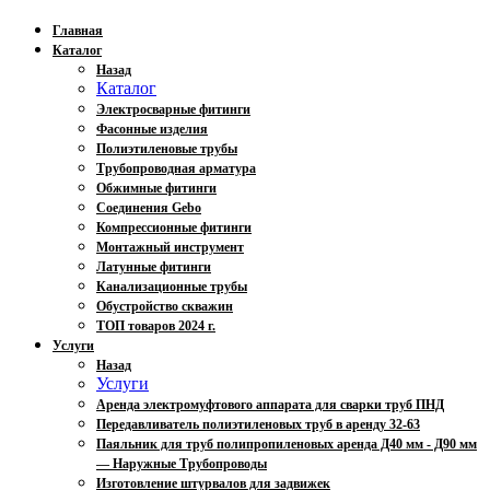
Главная
Каталог
Назад
Каталог
Электросварные фитинги
Фасонные изделия
Полиэтиленовые трубы
Трубопроводная арматура
Обжимные фитинги
Соединения Gebo
Компрессионные фитинги
Монтажный инструмент
Латунные фитинги
Канализационные трубы
Обустройство скважин
ТОП товаров 2024 г.
Услуги
Назад
Услуги
Аренда электромуфтового аппарата для сварки труб ПНД
Передавливатель полиэтиленовых труб в аренду 32-63
Паяльник для труб полипропиленовых аренда Д40 мм - Д90 мм
— Наружные Трубопроводы
Изготовление штурвалов для задвижек