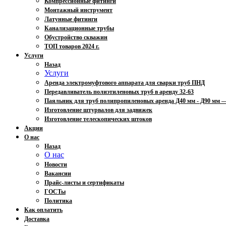
Компрессионные фитинги
Монтажный инструмент
Латунные фитинги
Канализационные трубы
Обустройство скважин
ТОП товаров 2024 г.
Услуги
Назад
Услуги
Аренда электромуфтового аппарата для сварки труб ПНД
Передавливатель полиэтиленовых труб в аренду 32-63
Паяльник для труб полипропиленовых аренда Д40 мм - Д90 мм
Изготовление штурвалов для задвижек
Изготовление телескопических штоков
Акции
О нас
Назад
О нас
Новости
Вакансии
Прайс-листы и сертификаты
ГОСТы
Политика
Как оплатить
Доставка