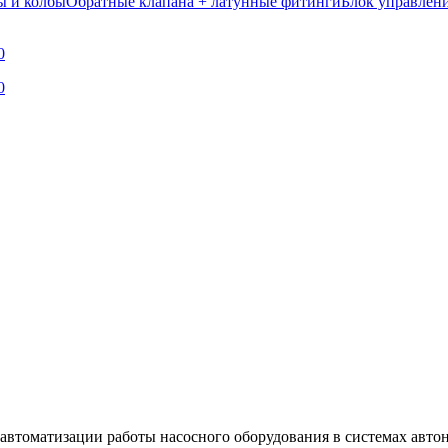
ы и колбы
Обратные клапана + латунные фитинги
Блок управлен
я автоматизации работы насосного оборудования в системах авто