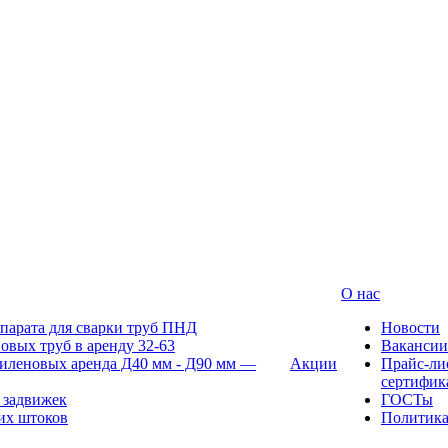
О нас
парата для сварки труб ПНД
Новости
овых труб в аренду 32-63
Вакансии
иленовых аренда Д40 мм - Д90 мм —
Акции
Прайс-ли
сертифик
 задвижек
ГОСТы
их штоков
Политик