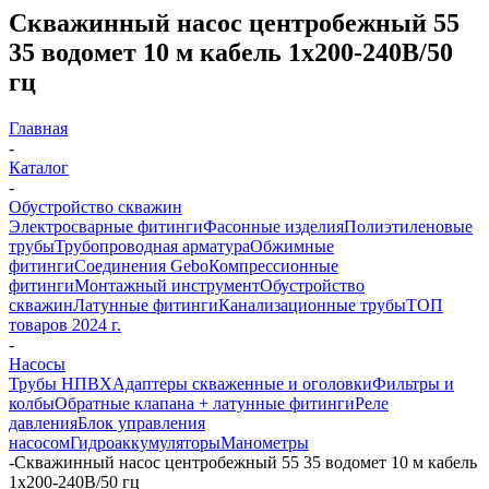
Скважинный насос центробежный 55
35 водомет 10 м кабель 1х200-240В/50
гц
Главная
-
Каталог
-
Обустройство скважин
Электросварные фитинги
Фасонные изделия
Полиэтиленовые
трубы
Трубопроводная арматура
Обжимные
фитинги
Соединения Gebo
Компрессионные
фитинги
Монтажный инструмент
Обустройство
скважин
Латунные фитинги
Канализационные трубы
ТОП
товаров 2024 г.
-
Насосы
Трубы НПВХ
Адаптеры скваженные и оголовки
Фильтры и
колбы
Обратные клапана + латунные фитинги
Реле
давления
Блок управления
насосом
Гидроаккумуляторы
Манометры
-
Скважинный насос центробежный 55 35 водомет 10 м кабель
1х200-240В/50 гц