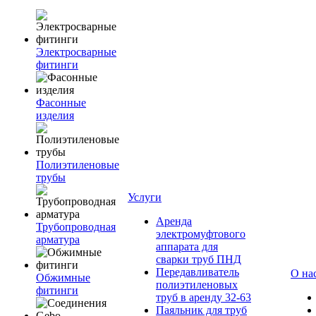
Электросварные
фитинги
Фасонные
изделия
Полиэтиленовые
трубы
Услуги
Аренда
Трубопроводная
электромуфтового
арматура
аппарата для
сварки труб ПНД
Передавливатель
О на
Обжимные
полиэтиленовых
фитинги
труб в аренду 32-63
Паяльник для труб