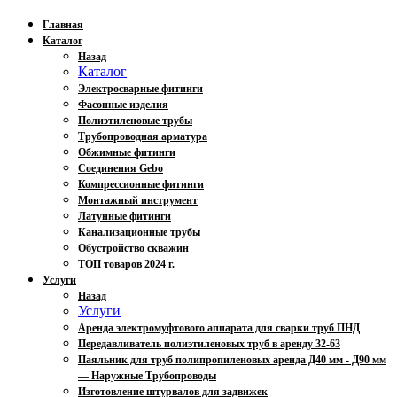
Главная
Каталог
Назад
Каталог
Электросварные фитинги
Фасонные изделия
Полиэтиленовые трубы
Трубопроводная арматура
Обжимные фитинги
Соединения Gebo
Компрессионные фитинги
Монтажный инструмент
Латунные фитинги
Канализационные трубы
Обустройство скважин
ТОП товаров 2024 г.
Услуги
Назад
Услуги
Аренда электромуфтового аппарата для сварки труб ПНД
Передавливатель полиэтиленовых труб в аренду 32-63
Паяльник для труб полипропиленовых аренда Д40 мм - Д90 мм
— Наружные Трубопроводы
Изготовление штурвалов для задвижек