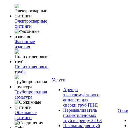
Электросварные
фитинги
Фасонные
изделия
Полиэтиленовые
трубы
Услуги
Аренда
Трубопроводная
электромуфтового
арматура
аппарата для
сварки труб ПНД
Передавливатель
О на
Обжимные
полиэтиленовых
фитинги
труб в аренду 32-63
Паяльник для труб