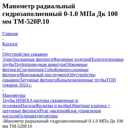
Манометр радиальный
гидрозаполненный 0-1.0 МПа Дк 100
мм ТМ-520P.10
Главная
-
Каталог
-
Обустройство скважин
Электросварные фитинги
Фасонные изделия
Полиэтиленовые
трубы
Трубопроводная арматура
Обжимные
фитинги
Соединения Gebo
Компрессионные
фитинги
Монтажный инструмент
Обустройство
скважин
Латунные фитинги
Канализационные трубы
ТОП
товаров 2024 г.
-
Манометры
Трубы НПВХ
Адаптеры скваженные и
оголовки
Насосы
Фильтры и колбы
Обратные клапана +
латунные фитинги
Реле давления
Блок управления
насосом
Гидроаккумуляторы
-
Манометр радиальный гидрозаполненный 0-1.0 МПа Дк 100
мм ТМ-520P.10