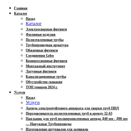
Главная
Каталог
Назад
Каталог
Электросварные фитинги
Фасонные изделия
Полиэтиленовые трубы
Трубопроводная арматура
Обжимные фитинги
Соединения Gebo
Компрессионные фитинги
Монтажный инструмент
Латунные фитинги
Канализационные трубы
Обустройство скважин
ТОП товаров 2024 г.
Услуги
Назад
Услуги
Аренда электромуфтового аппарата для сварки труб ПНД
Передавливатель полиэтиленовых труб в аренду 32-63
Паяльник для труб полипропиленовых аренда Д40 мм - Д90 мм
— Наружные Трубопроводы
Изготовление штурвалов для задвижек