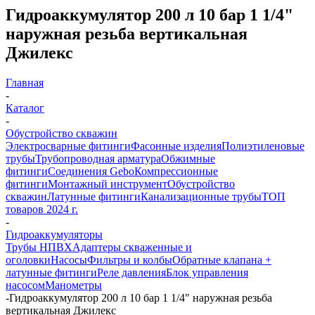
Гидроаккумулятор 200 л 10 бар 1 1/4"
наружная резьба вертикальная
Джилекс
Главная
-
Каталог
-
Обустройство скважин
Электросварные фитинги
Фасонные изделия
Полиэтиленовые
трубы
Трубопроводная арматура
Обжимные
фитинги
Соединения Gebo
Компрессионные
фитинги
Монтажный инструмент
Обустройство
скважин
Латунные фитинги
Канализационные трубы
ТОП
товаров 2024 г.
-
Гидроаккумуляторы
Трубы НПВХ
Адаптеры скваженные и
оголовки
Насосы
Фильтры и колбы
Обратные клапана +
латунные фитинги
Реле давления
Блок управления
насосом
Манометры
-
Гидроаккумулятор 200 л 10 бар 1 1/4" наружная резьба
вертикальная Джилекс