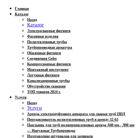
Главная
Каталог
Назад
Каталог
Электросварные фитинги
Фасонные изделия
Полиэтиленовые трубы
Трубопроводная арматура
Обжимные фитинги
Соединения Gebo
Компрессионные фитинги
Монтажный инструмент
Латунные фитинги
Канализационные трубы
Обустройство скважин
ТОП товаров 2024 г.
Услуги
Назад
Услуги
Аренда электромуфтового аппарата для сварки труб ПНД
Передавливатель полиэтиленовых труб в аренду 32-63
Паяльник для труб полипропиленовых аренда Д40 мм - Д90 мм
— Наружные Трубопроводы
Изготовление штурвалов для задвижек