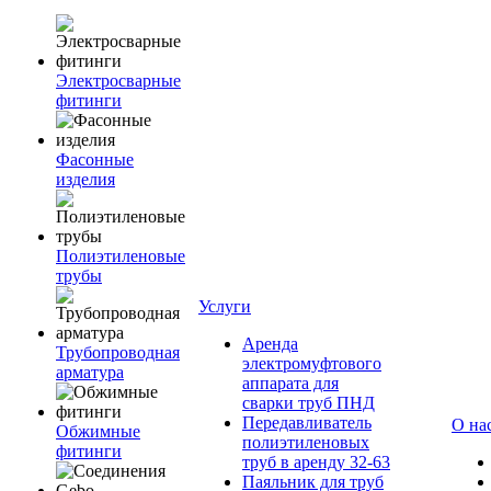
Электросварные
фитинги
Фасонные
изделия
Полиэтиленовые
трубы
Услуги
Аренда
Трубопроводная
электромуфтового
арматура
аппарата для
сварки труб ПНД
Передавливатель
О на
Обжимные
полиэтиленовых
фитинги
труб в аренду 32-63
Паяльник для труб