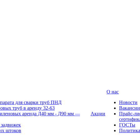
О нас
парата для сварки труб ПНД
Новости
овых труб в аренду 32-63
Вакансии
иленовых аренда Д40 мм - Д90 мм —
Акции
Прайс-ли
сертифик
 задвижек
ГОСТы
их штоков
Политик