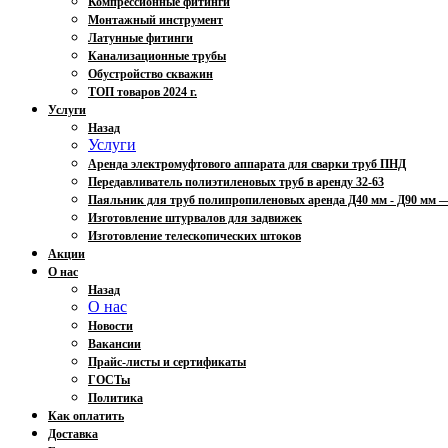
Компрессионные фитинги
Монтажный инструмент
Латунные фитинги
Канализационные трубы
Обустройство скважин
ТОП товаров 2024 г.
Услуги
Назад
Услуги
Аренда электромуфтового аппарата для сварки труб ПНД
Передавливатель полиэтиленовых труб в аренду 32-63
Паяльник для труб полипропиленовых аренда Д40 мм - Д90 мм
Изготовление штурвалов для задвижек
Изготовление телескопических штоков
Акции
О нас
Назад
О нас
Новости
Вакансии
Прайс-листы и сертификаты
ГОСТы
Политика
Как оплатить
Доставка