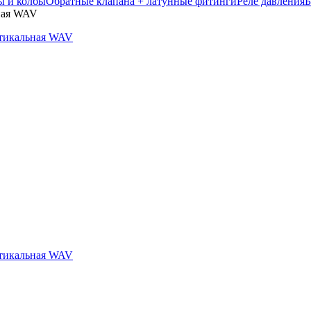
ы и колбы
Обратные клапана + латунные фитинги
Реле давления
Б
ьная WAV