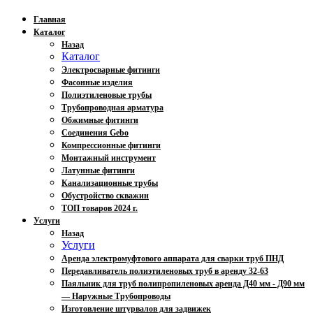
Главная
Каталог
Назад
Каталог
Электросварные фитинги
Фасонные изделия
Полиэтиленовые трубы
Трубопроводная арматура
Обжимные фитинги
Соединения Gebo
Компрессионные фитинги
Монтажный инструмент
Латунные фитинги
Канализационные трубы
Обустройство скважин
ТОП товаров 2024 г.
Услуги
Назад
Услуги
Аренда электромуфтового аппарата для сварки труб ПНД
Передавливатель полиэтиленовых труб в аренду 32-63
Паяльник для труб полипропиленовых аренда Д40 мм - Д90 мм
— Наружные Трубопроводы
Изготовление штурвалов для задвижек