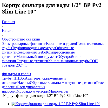
Корпус фильтра для воды 1/2" ВР Ру2
Slim Line 10"
Главная
-
Каталог
-
Обустройство скважин
Электросварные фитинги
Фасонные изделия
Полиэтиленовые
трубы
Трубопроводная арматура
Обжимные
фитинги
Соединения Gebo
Компрессионные
фитинги
Монтажный инструмент
Обустройство
скважин
Латунные фитинги
Канализационные трубы
ТОП
товаров 2024 г.
-
Фильтры и колбы
Трубы НПВХ
Адаптеры скваженные и
оголовки
Насосы
Обратные клапана + латунные фитинги
Реле
давления
Блок управления
насосом
Гидроаккумуляторы
Манометры
-
Корпус фильтра для воды 1/2" ВР Ру2 Slim Line 10"