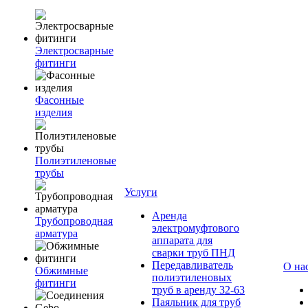
Электросварные
фитинги
Фасонные
изделия
Полиэтиленовые
трубы
Услуги
Аренда
Трубопроводная
электромуфтового
арматура
аппарата для
сварки труб ПНД
Передавливатель
О на
Обжимные
полиэтиленовых
фитинги
труб в аренду 32-63
Паяльник для труб