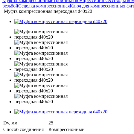
Муфты компрессионные
Тройники компрессионные
Отводы ко
резьбой
Седелка компрессионная
Ключ для компрессионных фи
-
Муфта компрессионная переходная d40х20
Dy, мм
25
Способ соединения
Компрессионный