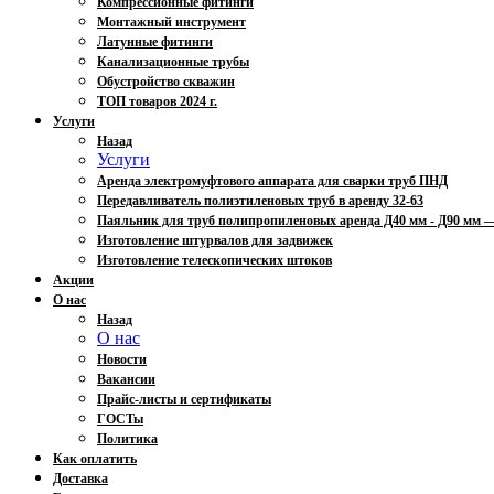
Компрессионные фитинги
Монтажный инструмент
Латунные фитинги
Канализационные трубы
Обустройство скважин
ТОП товаров 2024 г.
Услуги
Назад
Услуги
Аренда электромуфтового аппарата для сварки труб ПНД
Передавливатель полиэтиленовых труб в аренду 32-63
Паяльник для труб полипропиленовых аренда Д40 мм - Д90 мм
Изготовление штурвалов для задвижек
Изготовление телескопических штоков
Акции
О нас
Назад
О нас
Новости
Вакансии
Прайс-листы и сертификаты
ГОСТы
Политика
Как оплатить
Доставка