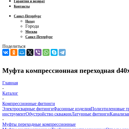
Гарантия и возврат
Контакты
Санкт-Петербург
Назад
Города
Москва
Санкт-Петербург
Поделиться
Муфта компрессионная переходная d40
Главная
-
Каталог
-
Компрессионные фитинги
Электросварные фитинги
Фасонные изделия
Полиэтиленовые т
инструмент
Обустройство скважин
Латунные фитинги
Канализа
-
Муфты переходные компрессионные