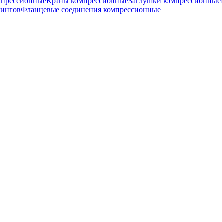
мпрессионные
Краны компрессионные
Заглушки компрессионные
тингов
Фланцевые соединения компрессионные