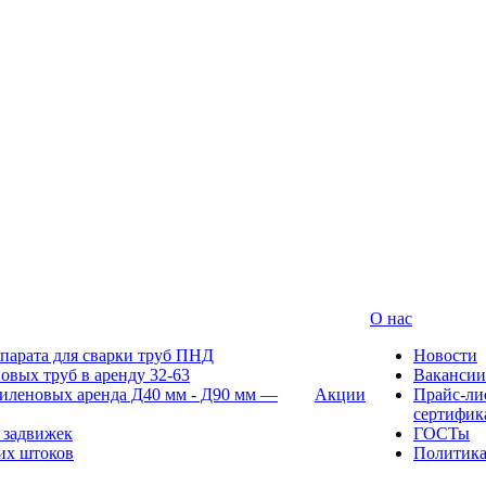
О нас
парата для сварки труб ПНД
Новости
овых труб в аренду 32-63
Вакансии
иленовых аренда Д40 мм - Д90 мм —
Акции
Прайс-ли
сертифик
 задвижек
ГОСТы
их штоков
Политик