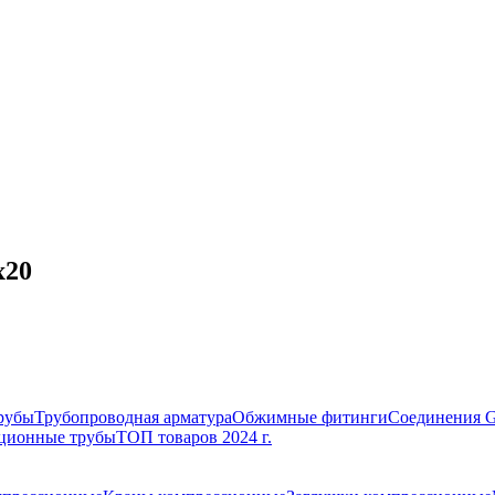
х20
рубы
Трубопроводная арматура
Обжимные фитинги
Соединения 
ционные трубы
ТОП товаров 2024 г.