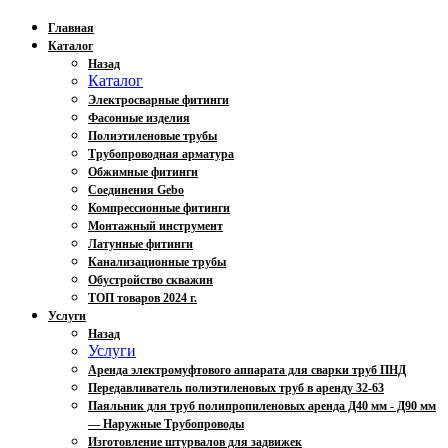
Главная
Каталог
Назад
Каталог
Электросварные фитинги
Фасонные изделия
Полиэтиленовые трубы
Трубопроводная арматура
Обжимные фитинги
Соединения Gebo
Компрессионные фитинги
Монтажный инструмент
Латунные фитинги
Канализационные трубы
Обустройство скважин
ТОП товаров 2024 г.
Услуги
Назад
Услуги
Аренда электромуфтового аппарата для сварки труб ПНД
Передавливатель полиэтиленовых труб в аренду 32-63
Паяльник для труб полипропиленовых аренда Д40 мм - Д90 мм
— Наружные Трубопроводы
Изготовление штурвалов для задвижек