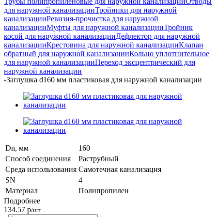
Трубы полипропиленовые для наружной канализации
Отводы
для наружной канализации
Тройники для наружной
канализации
Ревизия-прочистка для наружной
канализации
Муфты для наружной канализации
Тройник
косой для наружной канализации
Дефлектор для наружной
канализации
Крестовина для наружной канализации
Клапан
обратный для наружной канализации
Кольцо уплотнительное
для наружной канализации
Переход эксцентрический для
наружной канализации
-
Заглушка d160 мм пластиковая для наружной канализации
Dn, мм
160
Способ соединения
Раструбный
Среда использования
Самотечная канализация
SN
4
Материал
Полипропилен
Подробнее
134.57
р
/шт