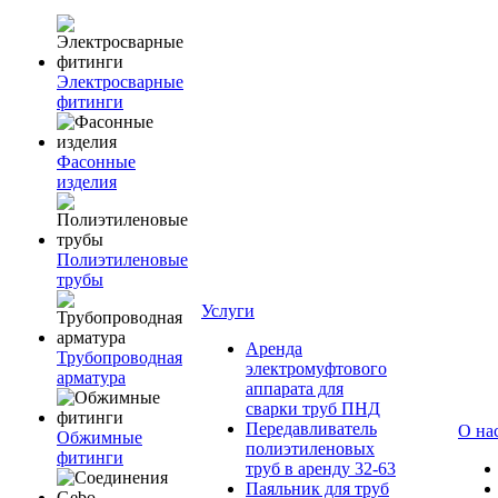
Электросварные
фитинги
Фасонные
изделия
Полиэтиленовые
трубы
Услуги
Аренда
Трубопроводная
электромуфтового
арматура
аппарата для
сварки труб ПНД
Передавливатель
О на
Обжимные
полиэтиленовых
фитинги
труб в аренду 32-63
Паяльник для труб