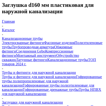
Заглушка d160 мм пластиковая для
наружной канализации
Главная
-
Каталог
-
Канализационные трубы
Электросварные фитинги
Фасонные изделия
Полиэтиленовые
трубы
Трубопроводная арматура
Обжимные
фитинги
Соединения Gebo
Компрессионные
фитинги
Монтажный инструмент
Обустройство
скважин
Латунные фитинги
Канализационные трубы
ТОП
товаров 2024 г.
-
Трубы и фитинги для наружной канализации
Трубы и фитинги для наружной канализации
Гофрированные
трубы полипропиленовые для наружной
канализации
Гофрированные трубы полиэтиленовые для
канализации
Гофрированные дренажные трубы
Трубы НПВХ
для наружной канализации
-
Заглушки для наружной канализации