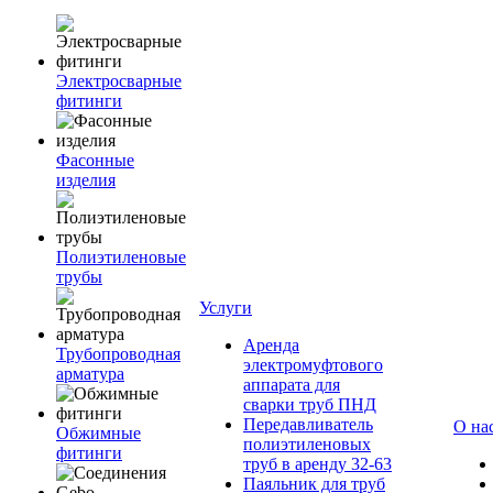
Электросварные
фитинги
Фасонные
изделия
Полиэтиленовые
трубы
Услуги
Аренда
Трубопроводная
электромуфтового
арматура
аппарата для
сварки труб ПНД
Передавливатель
О на
Обжимные
полиэтиленовых
фитинги
труб в аренду 32-63
Паяльник для труб