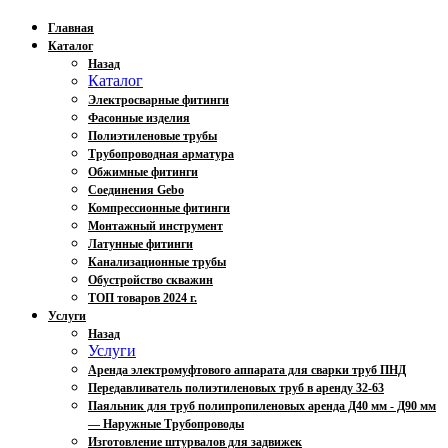
Главная
Каталог
Назад
Каталог
Электросварные фитинги
Фасонные изделия
Полиэтиленовые трубы
Трубопроводная арматура
Обжимные фитинги
Соединения Gebo
Компрессионные фитинги
Монтажный инструмент
Латунные фитинги
Канализационные трубы
Обустройство скважин
ТОП товаров 2024 г.
Услуги
Назад
Услуги
Аренда электромуфтового аппарата для сварки труб ПНД
Передавливатель полиэтиленовых труб в аренду 32-63
Паяльник для труб полипропиленовых аренда Д40 мм - Д90 мм
— Наружные Трубопроводы
Изготовление штурвалов для задвижек