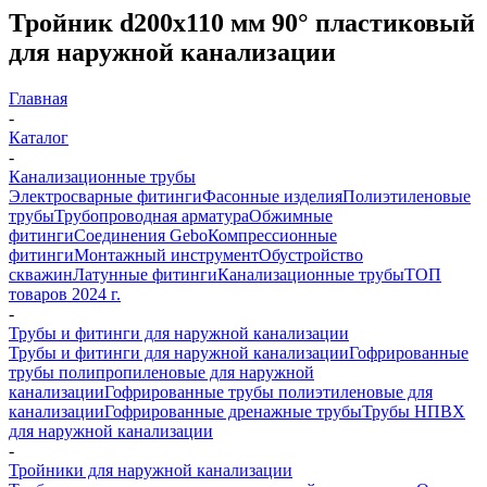
Тройник d200х110 мм 90° пластиковый
для наружной канализации
Главная
-
Каталог
-
Канализационные трубы
Электросварные фитинги
Фасонные изделия
Полиэтиленовые
трубы
Трубопроводная арматура
Обжимные
фитинги
Соединения Gebo
Компрессионные
фитинги
Монтажный инструмент
Обустройство
скважин
Латунные фитинги
Канализационные трубы
ТОП
товаров 2024 г.
-
Трубы и фитинги для наружной канализации
Трубы и фитинги для наружной канализации
Гофрированные
трубы полипропиленовые для наружной
канализации
Гофрированные трубы полиэтиленовые для
канализации
Гофрированные дренажные трубы
Трубы НПВХ
для наружной канализации
-
Тройники для наружной канализации