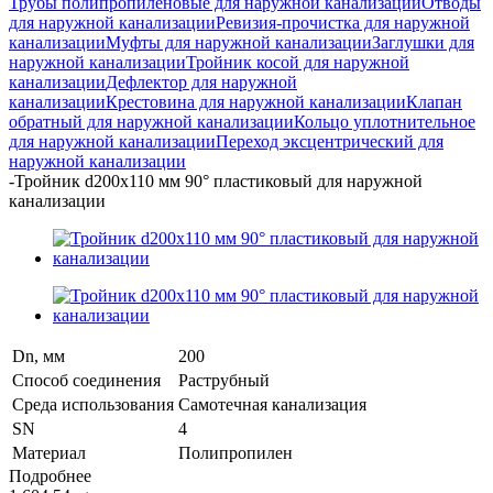
Трубы полипропиленовые для наружной канализации
Отводы
для наружной канализации
Ревизия-прочистка для наружной
канализации
Муфты для наружной канализации
Заглушки для
наружной канализации
Тройник косой для наружной
канализации
Дефлектор для наружной
канализации
Крестовина для наружной канализации
Клапан
обратный для наружной канализации
Кольцо уплотнительное
для наружной канализации
Переход эксцентрический для
наружной канализации
-
Тройник d200х110 мм 90° пластиковый для наружной
канализации
Dn, мм
200
Способ соединения
Раструбный
Среда использования
Самотечная канализация
SN
4
Материал
Полипропилен
Подробнее