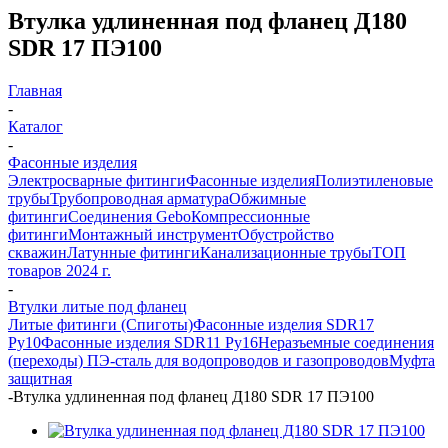
Втулка удлиненная под фланец Д180
SDR 17 ПЭ100
Главная
-
Каталог
-
Фасонные изделия
Электросварные фитинги
Фасонные изделия
Полиэтиленовые
трубы
Трубопроводная арматура
Обжимные
фитинги
Соединения Gebo
Компрессионные
фитинги
Монтажный инструмент
Обустройство
скважин
Латунные фитинги
Канализационные трубы
ТОП
товаров 2024 г.
-
Втулки литые под фланец
Литые фитинги (Спиготы)
Фасонные изделия SDR17
Ру10
Фасонные изделия SDR11 Ру16
Неразъемные соединения
(переходы) ПЭ-сталь для водопроводов и газопроводов
Муфта
защитная
-
Втулка удлиненная под фланец Д180 SDR 17 ПЭ100