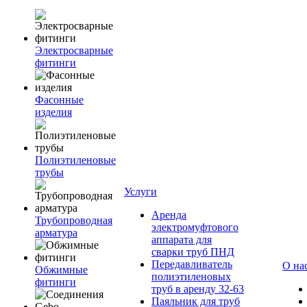
Электросварные
фитинги
Фасонные
изделия
Полиэтиленовые
трубы
Услуги
Аренда
Трубопроводная
электромуфтового
арматура
аппарата для
сварки труб ПНД
Передавливатель
О на
Обжимные
полиэтиленовых
фитинги
труб в аренду 32-63
Паяльник для труб