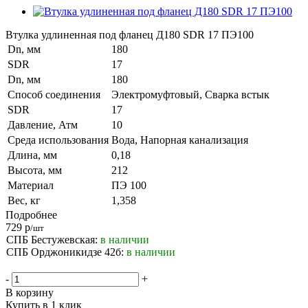
Втулка удлиненная под фланец Д180 SDR 17 ПЭ100
Dn, мм
180
SDR
17
Dn, мм
180
Способ соединения
Электромуфтовый, Сварка встык
SDR
17
Давление, Атм
10
Среда использования
Вода, Напорная канализация
Длина, мм
0,18
Высота, мм
212
Материал
ПЭ 100
Вес, кг
1,358
Подробнее
729
р
/шт
СПБ Бестужевская:
в наличии
СПБ Орджоникидзе 42б:
в наличии
-
+
В корзину
Купить в 1 клик