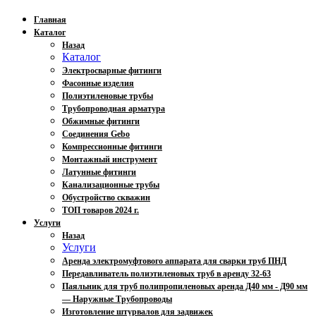
Главная
Каталог
Назад
Каталог
Электросварные фитинги
Фасонные изделия
Полиэтиленовые трубы
Трубопроводная арматура
Обжимные фитинги
Соединения Gebo
Компрессионные фитинги
Монтажный инструмент
Латунные фитинги
Канализационные трубы
Обустройство скважин
ТОП товаров 2024 г.
Услуги
Назад
Услуги
Аренда электромуфтового аппарата для сварки труб ПНД
Передавливатель полиэтиленовых труб в аренду 32-63
Паяльник для труб полипропиленовых аренда Д40 мм - Д90 мм
— Наружные Трубопроводы
Изготовление штурвалов для задвижек