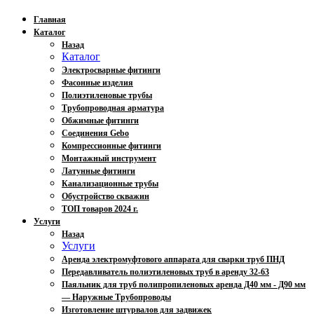
Главная
Каталог
Назад
Каталог
Электросварные фитинги
Фасонные изделия
Полиэтиленовые трубы
Трубопроводная арматура
Обжимные фитинги
Соединения Gebo
Компрессионные фитинги
Монтажный инструмент
Латунные фитинги
Канализационные трубы
Обустройство скважин
ТОП товаров 2024 г.
Услуги
Назад
Услуги
Аренда электромуфтового аппарата для сварки труб ПНД
Передавливатель полиэтиленовых труб в аренду 32-63
Паяльник для труб полипропиленовых аренда Д40 мм - Д90 мм
— Наружные Трубопроводы
Изготовление штурвалов для задвижек