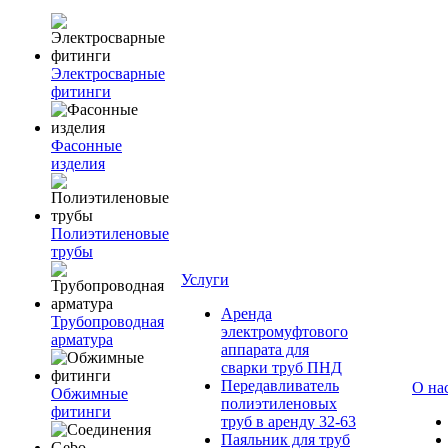
Электросварные
фитинги
Фасонные
изделия
Полиэтиленовые
трубы
Услуги
Аренда
Трубопроводная
электромуфтового
арматура
аппарата для
сварки труб ПНД
Передавливатель
О на
Обжимные
полиэтиленовых
фитинги
труб в аренду 32-63
Паяльник для труб