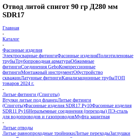
Отвод литой спигот 90 гр Д280 мм
SDR17
Главная
-
Каталог
-
Фасонные изделия
Электросварные фитинги
Фасонные изделия
Полиэтиленовые
трубы
Трубопроводная арматура
Обжимные
фитинги
Соединения Gebo
Компрессионные
фитинги
Монтажный инструмент
Обустройство
скважин
Латунные фитинги
Канализационные трубы
ТОП
товаров 2024 г.
-
Литые фитинги (Спиготы)
Втулки литые под фланец
Литые фитинги
(Спиготы)
Фасонные изделия SDR17 Ру10
Фасонные изделия
SDR11 Ру16
Неразъемные соединения (переходы) ПЭ-сталь
для водопроводов и газопроводов
Муфта защитная
-
Литые отводы
Литые равнопроходные тройники
Литые переходы
Заглушки