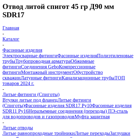
Отвод литой спигот 45 гр Д90 мм
SDR17
Главная
-
Каталог
-
Фасонные изделия
Электросварные фитинги
Фасонные изделия
Полиэтиленовые
трубы
Трубопроводная арматура
Обжимные
фитинги
Соединения Gebo
Компрессионные
фитинги
Монтажный инструмент
Обустройство
скважин
Латунные фитинги
Канализационные трубы
ТОП
товаров 2024 г.
-
Литые фитинги (Спиготы)
Втулки литые под фланец
Литые фитинги
(Спиготы)
Фасонные изделия SDR17 Ру10
Фасонные изделия
SDR11 Ру16
Неразъемные соединения (переходы) ПЭ-сталь
для водопроводов и газопроводов
Муфта защитная
-
Литые отводы
Литые равнопроходные тройники
Литые переходы
Заглушки