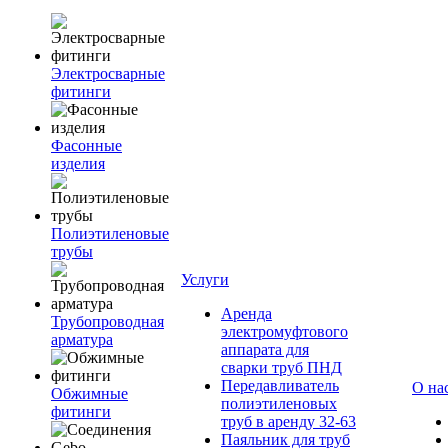
Электросварные
фитинги
Фасонные
изделия
Полиэтиленовые
трубы
Услуги
Аренда
Трубопроводная
электромуфтового
арматура
аппарата для
сварки труб ПНД
Передавливатель
О на
Обжимные
полиэтиленовых
фитинги
труб в аренду 32-63
Паяльник для труб