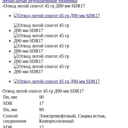
литые
Литые редукционные тройники
-
Отвод литой спигот 45 гр Д90 мм SDR17
Отвод литой спигот 45 гр Д90 мм SDR17
Dn, мм
90
SDR
17
Dn, мм
90
Способ
Электромуфтовый, Сварка встык,
соединения
Компрессионный
SDR
17