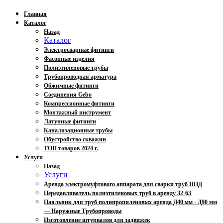
Главная
Каталог
Назад
Каталог
Электросварные фитинги
Фасонные изделия
Полиэтиленовые трубы
Трубопроводная арматура
Обжимные фитинги
Соединения Gebo
Компрессионные фитинги
Монтажный инструмент
Латунные фитинги
Канализационные трубы
Обустройство скважин
ТОП товаров 2024 г.
Услуги
Назад
Услуги
Аренда электромуфтового аппарата для сварки труб ПНД
Передавливатель полиэтиленовых труб в аренду 32-63
Паяльник для труб полипропиленовых аренда Д40 мм - Д90 мм
— Наружные Трубопроводы
Изготовление штурвалов для задвижек