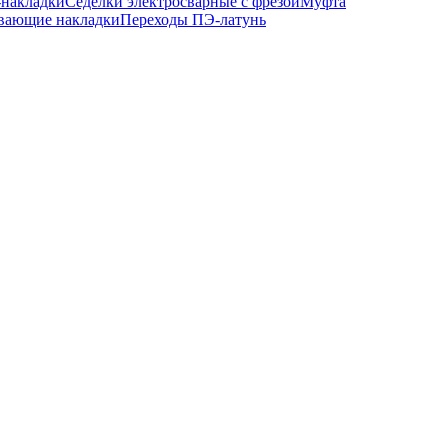
-накладки
Седелки электросварные с фрезой
Муфта
вающие накладки
Переходы ПЭ-латунь