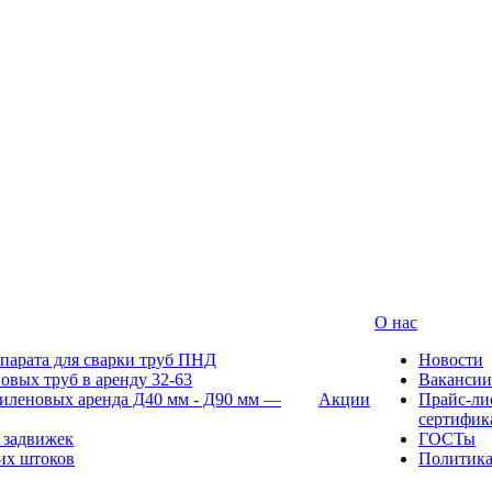
О нас
парата для сварки труб ПНД
Новости
овых труб в аренду 32-63
Вакансии
иленовых аренда Д40 мм - Д90 мм —
Акции
Прайс-ли
сертифик
 задвижек
ГОСТы
их штоков
Политик