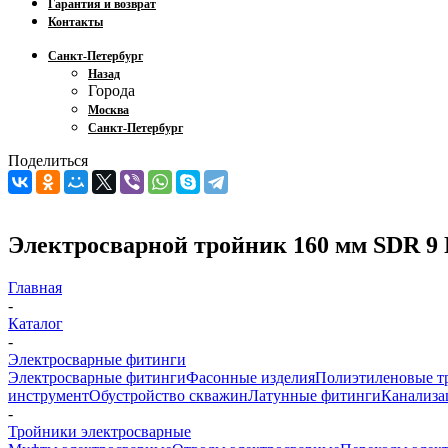
Гарантия и возврат
Контакты
Санкт-Петербург
Назад
Города
Москва
Санкт-Петербург
Поделиться
Электросварной тройник 160 мм SDR 9
Главная
-
Каталог
-
Электросварные фитинги
Электросварные фитинги
Фасонные изделия
Полиэтиленовые т
инструмент
Обустройство скважин
Латунные фитинги
Канализа
-
Тройники электросварные