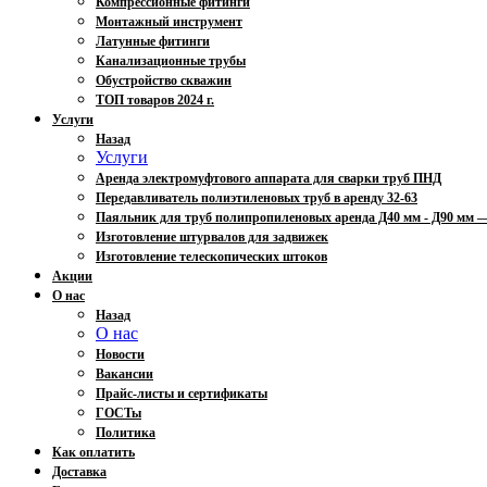
Компрессионные фитинги
Монтажный инструмент
Латунные фитинги
Канализационные трубы
Обустройство скважин
ТОП товаров 2024 г.
Услуги
Назад
Услуги
Аренда электромуфтового аппарата для сварки труб ПНД
Передавливатель полиэтиленовых труб в аренду 32-63
Паяльник для труб полипропиленовых аренда Д40 мм - Д90 мм
Изготовление штурвалов для задвижек
Изготовление телескопических штоков
Акции
О нас
Назад
О нас
Новости
Вакансии
Прайс-листы и сертификаты
ГОСТы
Политика
Как оплатить
Доставка