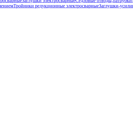
тросварные
Заглушки электросварные
Седловые отводы,патрубки
лением
Тройники редукционные электросварные
Заглушки-усили