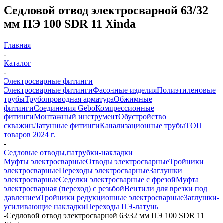
Седловой отвод электросварной 63/32
мм ПЭ 100 SDR 11 Xinda
Главная
-
Каталог
-
Электросварные фитинги
Электросварные фитинги
Фасонные изделия
Полиэтиленовые
трубы
Трубопроводная арматура
Обжимные
фитинги
Соединения Gebo
Компрессионные
фитинги
Монтажный инструмент
Обустройство
скважин
Латунные фитинги
Канализационные трубы
ТОП
товаров 2024 г.
-
Седловые отводы,патрубки-накладки
Муфты электросварные
Отводы электросварные
Тройники
электросварные
Переходы электросварные
Заглушки
электросварные
Седелки электросварные с фрезой
Муфта
электросварная (переход) с резьбой
Вентили для врезки под
давлением
Тройники редукционные электросварные
Заглушки-
усиливающие накладки
Переходы ПЭ-латунь
-
Седловой отвод электросварной 63/32 мм ПЭ 100 SDR 11