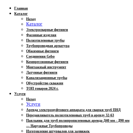
Главная
Каталог
Назад
Каталог
Электросварные фитинги
Фасонные изделия
Полиэтиленовые трубы
Трубопроводная арматура
Обжимные фитинги
Соединения Gebo
Компрессионные фитинги
Монтажный инструмент
Латунные фитинги
Канализационные трубы
Обустройство скважин
ТОП товаров 2024 г.
Услуги
Назад
Услуги
Аренда электромуфтового аппарата для сварки труб ПНД
Передавливатель полиэтиленовых труб в аренду 32-63
Паяльник для труб полипропиленовых аренда Д40 мм - Д90 мм
— Наружные Трубопроводы
Изготовление штурвалов для задвижек