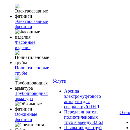
Электросварные
фитинги
Фасонные
изделия
Полиэтиленовые
трубы
Услуги
Аренда
Трубопроводная
электромуфтового
арматура
аппарата для
сварки труб ПНД
Передавливатель
О на
Обжимные
полиэтиленовых
фитинги
труб в аренду 32-63
Паяльник для труб