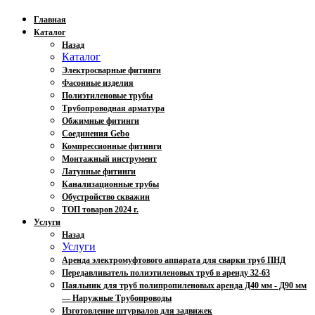
Главная
Каталог
Назад
Каталог
Электросварные фитинги
Фасонные изделия
Полиэтиленовые трубы
Трубопроводная арматура
Обжимные фитинги
Соединения Gebo
Компрессионные фитинги
Монтажный инструмент
Латунные фитинги
Канализационные трубы
Обустройство скважин
ТОП товаров 2024 г.
Услуги
Назад
Услуги
Аренда электромуфтового аппарата для сварки труб ПНД
Передавливатель полиэтиленовых труб в аренду 32-63
Паяльник для труб полипропиленовых аренда Д40 мм - Д90 мм
— Наружные Трубопроводы
Изготовление штурвалов для задвижек