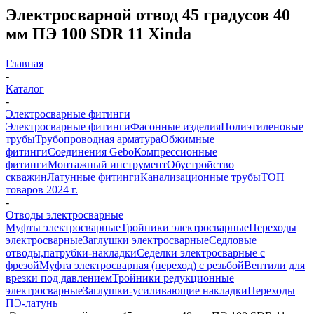
Электросварной отвод 45 градусов 40
мм ПЭ 100 SDR 11 Xinda
Главная
-
Каталог
-
Электросварные фитинги
Электросварные фитинги
Фасонные изделия
Полиэтиленовые
трубы
Трубопроводная арматура
Обжимные
фитинги
Соединения Gebo
Компрессионные
фитинги
Монтажный инструмент
Обустройство
скважин
Латунные фитинги
Канализационные трубы
ТОП
товаров 2024 г.
-
Отводы электросварные
Муфты электросварные
Тройники электросварные
Переходы
электросварные
Заглушки электросварные
Седловые
отводы,патрубки-накладки
Седелки электросварные с
фрезой
Муфта электросварная (переход) с резьбой
Вентили для
врезки под давлением
Тройники редукционные
электросварные
Заглушки-усиливающие накладки
Переходы
ПЭ-латунь