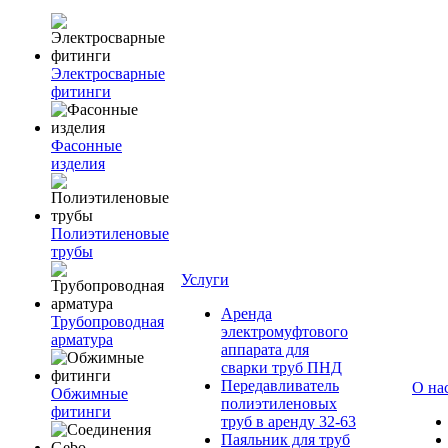
Электросварные
фитинги
Фасонные
изделия
Полиэтиленовые
трубы
Услуги
Аренда
Трубопроводная
электромуфтового
арматура
аппарата для
сварки труб ПНД
Передавливатель
О на
Обжимные
полиэтиленовых
фитинги
труб в аренду 32-63
Паяльник для труб