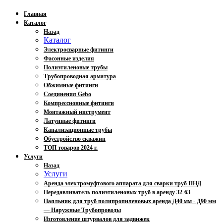
Главная
Каталог
Назад
Каталог
Электросварные фитинги
Фасонные изделия
Полиэтиленовые трубы
Трубопроводная арматура
Обжимные фитинги
Соединения Gebo
Компрессионные фитинги
Монтажный инструмент
Латунные фитинги
Канализационные трубы
Обустройство скважин
ТОП товаров 2024 г.
Услуги
Назад
Услуги
Аренда электромуфтового аппарата для сварки труб ПНД
Передавливатель полиэтиленовых труб в аренду 32-63
Паяльник для труб полипропиленовых аренда Д40 мм - Д90 мм
— Наружные Трубопроводы
Изготовление штурвалов для задвижек