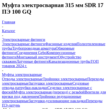
Муфта электросварная 315 мм SDR 17
ПЭ 100 GQ
Главная
-
Каталог
-
Электросварные фитинги
Электросварные фитинги
Фасонные изделия
Полиэтиленовые
трубы
Трубопроводная арматура
Обжимные
фитинги
Соединения Gebo
Компрессионные
фитинги
Монтажный инструмент
Обустройство
скважин
Латунные фитинги
Канализационные трубы
ТОП
товаров 2024 г.
-
Муфты электросварные
Отводы электросварные
Тройники электросварные
Переходы
электросварные
Заглушки электросварные
Седловые
отводы,патрубки-накладки
Седелки электросварные с
фрезой
Муфта электросварная (переход) с резьбой
Вентили для
врезки под давлением
Тройники редукционные
электросварные
Заглушки-усиливающие накладки
Переходы
ПЭ-латунь