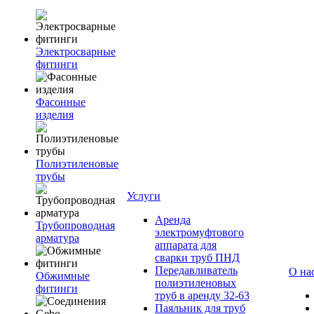
Электросварные
фитинги
Фасонные
изделия
Полиэтиленовые
трубы
Услуги
Аренда
Трубопроводная
электромуфтового
арматура
аппарата для
сварки труб ПНД
Передавливатель
О на
Обжимные
полиэтиленовых
фитинги
труб в аренду 32-63
Паяльник для труб